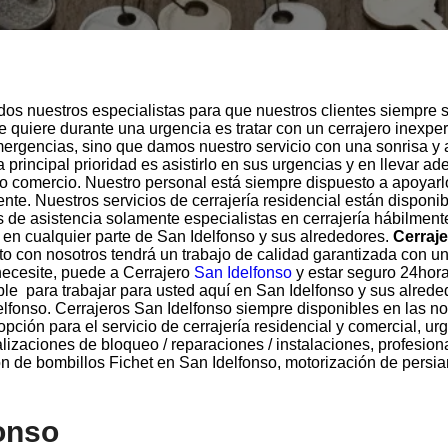
os nuestros especialistas para que nuestros clientes siempre s
ue quiere durante una urgencia es tratar con un cerrajero inex
ergencias, sino que damos nuestro servicio con una sonrisa y
rincipal prioridad es asistirlo en sus urgencias y en llevar ad
a o comercio. Nuestro personal está siempre dispuesto a apoyarl
ente. Nuestros servicios de cerrajería residencial están disponi
de asistencia solamente especialistas en cerrajería hábilment
en cualquier parte de San Idelfonso y sus alrededores.
Cerraj
to con nosotros tendrá un trabajo de calidad garantizada con un 
ecesite, puede a Cerrajero
San Idelfonso
y estar seguro 24hor
ible para trabajar para usted aquí en San Idelfonso y sus alred
elfonso. Cerrajeros San Idelfonso siempre disponibles en las no
pción para el servicio de cerrajería residencial y comercial, ur
alizaciones de bloqueo / reparaciones / instalaciones, profesio
n de bombillos Fichet en San Idelfonso, motorización de persia
onso