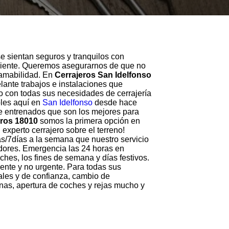
e sientan seguros y tranquilos con
periente. Queremos asegurarnos de que no
 amabilidad. En
Cerrajeros San Idelfonso
elante trabajos e instalaciones que
o con todas sus necesidades de cerrajería
bles aquí en
San Idelfonso
desde hace
e entrenados que son los mejores para
eros 18010
somos la primera opción en
experto cerrajero sobre el terreno!
as/7días a la semana que nuestro servicio
edores. Emergencia las 24 horas en
ches, los fines de semana y días festivos.
gente y no urgente. Para todas sus
nales y de confianza, cambio de
nas, apertura de coches y rejas mucho y