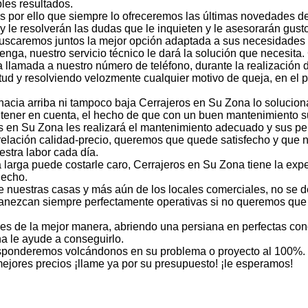
les resultados.
 por ello que siempre lo ofreceremos las últimas novedades d
 y le resolverán las dudas que le inquieten y le asesorarán gu
uscaremos juntos la mejor opción adaptada a sus necesidades p
tenga, nuestro servicio técnico le dará la solución que necesita
llamada a nuestro número de teléfono, durante la realización de
tud y resolviendo velozmente cualquier motivo de queja, en el 
 hacia arriba ni tampoco baja Cerrajeros en Su Zona lo solucion
 tener en cuenta, el hecho de que con un buen mantenimiento s
ros en Su Zona les realizará el mantenimiento adecuado y sus p
 relación calidad-precio, queremos que quede satisfecho y que
stra labor cada día.
a larga puede costarle caro, Cerrajeros en Su Zona tiene la exp
hecho.
e nuestras casas y más aún de los locales comerciales, no se d
ezcan siempre perfectamente operativas si no queremos que nos
les de la mejor manera, abriendo una persiana en perfectas c
a le ayude a conseguirlo.
responderemos volcándonos en su problema o proyecto al 100%.
mejores precios ¡llame ya por su presupuesto! ¡le esperamos!