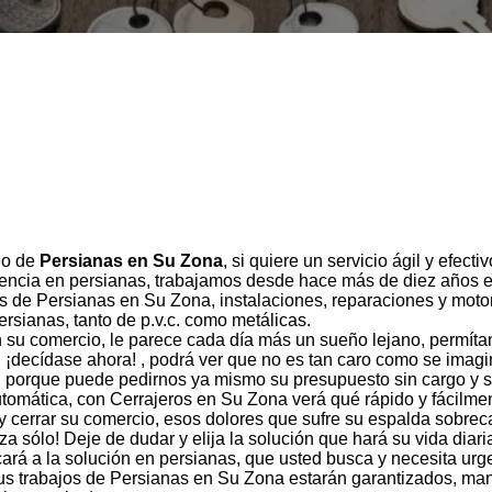
jo de
Persianas en Su Zona
, si quiere un servicio ágil y efect
ncia en persianas, trabajamos desde hace más de diez años en
as de Persianas en Su Zona, instalaciones, reparaciones y mot
persianas, tanto de p.v.c. como metálicas.
n su comercio, le parece cada día más un sueño lejano, permíta
¡decídase ahora! , podrá ver que no es tan caro como se imagi
o, porque puede pedirnos ya mismo su presupuesto sin cargo y 
tomática, con Cerrajeros en Su Zona verá qué rápido y fácilme
 y cerrar su comercio, esos dolores que sufre su espalda sobre
a sólo! Deje de dudar y elija la solución que hará su vida diari
ará a la solución en persianas, que usted busca y necesita ur
 sus trabajos de Persianas en Su Zona estarán garantizados, m