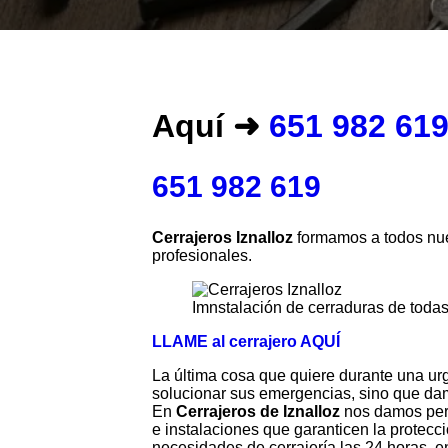
Aquí ➜
651 982 61
651 982 619
Cerrajeros Iznalloz
formamos a todos nues
profesionales.
Imnstalación de cerraduras de toda
LLAME al cerrajero AQUÍ
La última cosa que quiere durante una ur
solucionar sus emergencias, sino que dam
En
Cerrajeros de Iznalloz
nos damos perf
e instalaciones que garanticen la protecc
necesidades de cerrajería las 24 horas, e