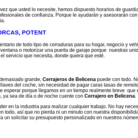
 vez que usted lo necesite, hemos dispuesto horarios de guardi
ofesionales de confianza. Porque le ayudarán y asesorarán con
ia.
ORCAS
,
POTENT
tario de todo tipo de cerraduras para su hogar, negocio y vehíc
 ventana o motorizar una puerta de garaje porque nuestras unid
el servicio que necesita, donde quiera que esté.
 demasiado grande,
Cerrajeros de Belicena
puede con todo. Nu
 llaves del coche, sin necesidad de pagar caras tasas de remolq
de esperar porque llegamos en un tiempo realmente breve que 
n, ya sea de día o de noche cuente con
Cerrajero en Belicena
.
íder en la industria para realizar cualquier trabajo. No hay ne
en todo, así que no pierda ni un minuto con nuestra disponibil
ra un solicitar su presupuesto personalizado en nuestros númer