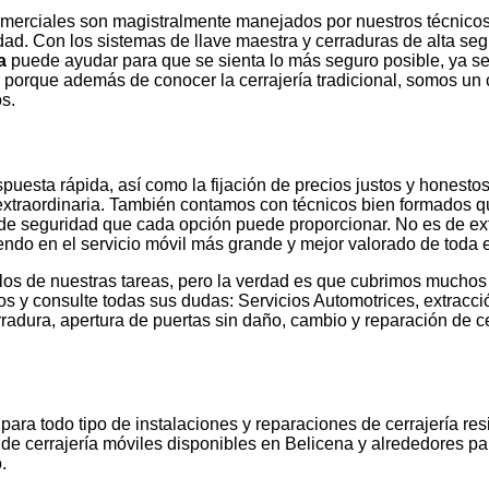
s comerciales son magistralmente manejados por nuestros técnic
ad. Con los sistemas de llave maestra y cerraduras de alta seg
na
puede ayudar para que se sienta lo más seguro posible, ya sea
e, porque además de conocer la cerrajería tradicional, somos un 
s.
uesta rápida, así como la fijación de precios justos y honestos
xtraordinaria. También contamos con técnicos bien formados qu
 de seguridad que cada opción puede proporcionar. No es de ext
iendo en el servicio móvil más grande y mejor valorado de toda e
os de nuestras tareas, pero la verdad es que cubrimos muchos 
ros y consulte todas sus dudas: Servicios Automotrices, extracci
radura, apertura de puertas sin daño, cambio y reparación de c
para todo tipo de instalaciones y reparaciones de cerrajería resi
de cerrajería móviles disponibles en Belicena y alrededores pa
.